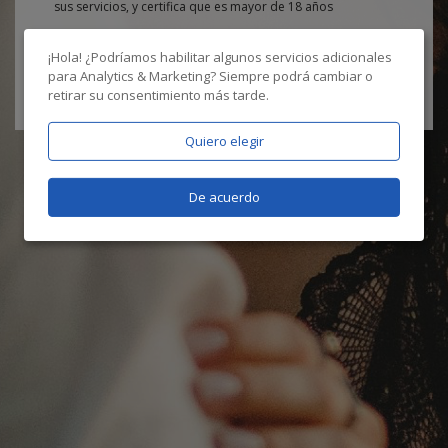
sus servicios, y certifica que es mayor de 18 años
¡Hola! ¿Podríamos habilitar algunos servicios adicionales
para
Analytics & Marketing
? Siempre podrá cambiar o
retirar su consentimiento más tarde.
Quiero elegir
De acuerdo