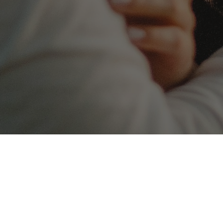
🔥 Contacto X - Contacta Mujeres online de forma
facil y rápida
❤️ Como contactar mujeres
Podrás hablar en todo momento con el chat 24h! Encontrarás gente
adulta sin manías ni tabús. Con los perfiles más detallados que te
permitirán encontrar a la persona que deseas con el buscador de citas
reales. contactos-x.es tiene numerosas mujeres que desean tener
relaciones sin ataduras. Los últimos registrados aparecen en la página