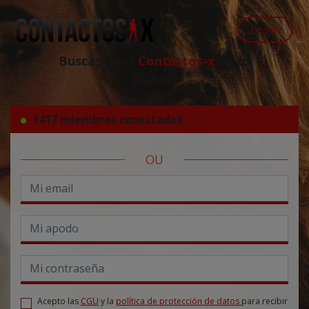
Login
Buscas unos
Contactos-x
en tu
ciudad?
1417 miembros conectados
OU
Acepto las
CGU
y la
política de protección de datos
para recibir