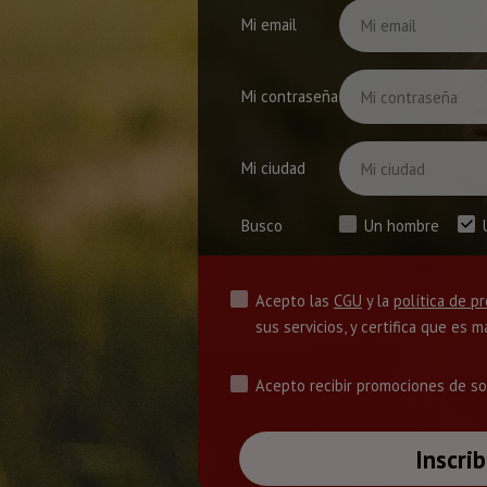
Mi email
Mi contraseña
Mi ciudad
Busco
Un hombre
Acepto las
CGU
y la
política de p
sus servicios, y certifica que es 
Acepto recibir promociones de so