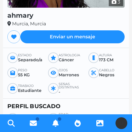
3
ahmary
Murcia, Murcia
Enviar un mensaje
ESTADO
ASTROLOGÍA
ALTURA
Separado/a
Cáncer
173 CM
PESO
OJOS
CABELLO
55 KG
Marrones
Negros
SEÑAS
TRABAJO
DISTINTIVAS
Estudiante
-
PERFIL BUSCADO
EDAD
BÚSQUEDA
DESEADA
Hombre
-
U