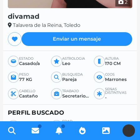
2
divamad
Talavera de la Reina, Toledo
Enviar un mensaje
ESTADO
ASTROLOGÍA
ALTURA
Casado/a
Leo
170 CM
PESO
BÚSQUEDA
OJOS
77 KG
Pareja
Marrones
SEÑAS
CABELLO
TRABAJO
DISTINTIVAS
Castaño
Secretario/a / funcionario/a / maestro/a
-
PERFIL BUSCADO
EDAD
BÚSQUEDA
DESEADA
Hombre
-
U