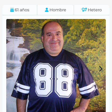
61
años
Hombre
Hetero