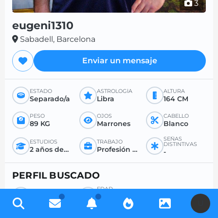
3
eugeni1310
Sabadell, Barcelona
Enviar un mensaje
ESTADO
ASTROLOGÍA
ALTURA
Separado/a
Libra
164 CM
PESO
OJOS
CABELLO
89 KG
Marrones
Blanco
SEÑAS
ESTUDIOS
TRABAJO
DISTINTIVAS
2 años después del bachillerato
Profesión liberal
-
PERFIL BUSCADO
EDAD
BÚSQUEDA
DESEADA
Mujer
-
U