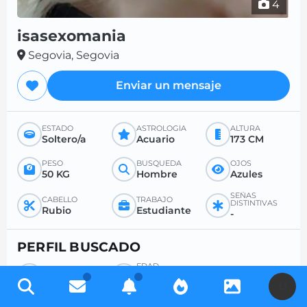
4
isasexomania
Segovia, Segovia
Enviar un mensaje
ESTADO
ASTROLOGÍA
ALTURA
Soltero/a
Acuario
173 CM
PESO
BÚSQUEDA
OJOS
50 KG
Hombre
Azules
SEÑAS
CABELLO
TRABAJO
DISTINTIVAS
Rubio
Estudiante
-
PERFIL BUSCADO
EDAD
BÚSQUEDA
DESEADA
Hombre
-
U