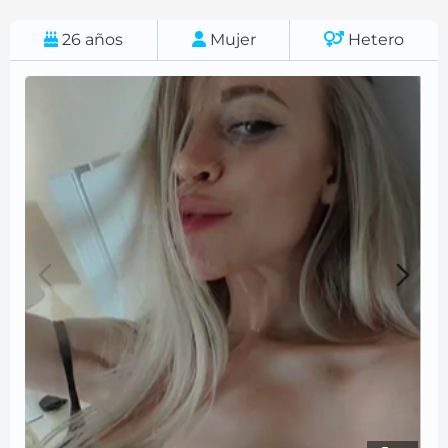
26
años
Mujer
Hetero