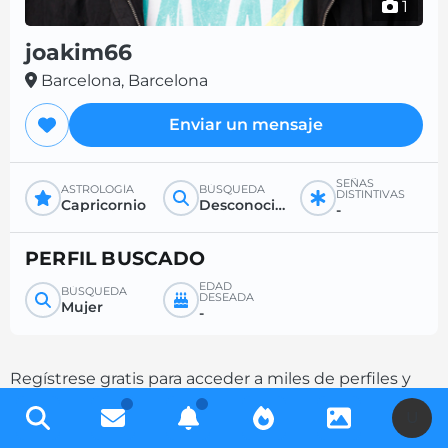
1
joakim66
Barcelona, Barcelona
Enviar un mensaje
SEÑAS
ASTROLOGÍA
BÚSQUEDA
DISTINTIVAS
Capricornio
Desconocido
-
PERFIL BUSCADO
EDAD
BÚSQUEDA
DESEADA
Mujer
-
Regístrese gratis para acceder a miles de perfiles y
aumente sus posibilidades de contacto
U
completando su descripción.