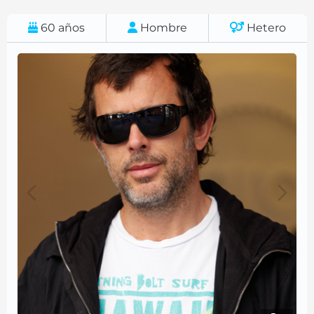
60
años
Hombre
Hetero