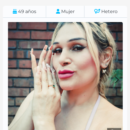
49
años
Mujer
Hetero