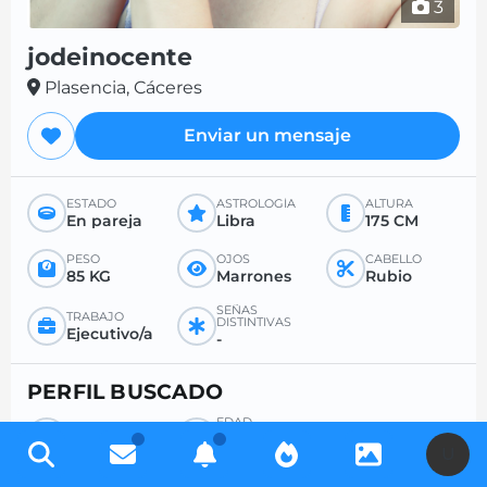
3
jodeinocente
Plasencia, Cáceres
Enviar un mensaje
ESTADO
ASTROLOGÍA
ALTURA
En pareja
Libra
175 CM
PESO
OJOS
CABELLO
85 KG
Marrones
Rubio
SEÑAS
TRABAJO
DISTINTIVAS
Ejecutivo/a
-
PERFIL BUSCADO
EDAD
BÚSQUEDA
DESEADA
Hombre
-
U