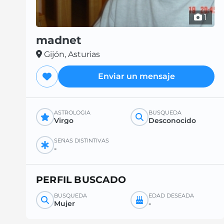
1
madnet
Gijón, Asturias
Enviar un mensaje
ASTROLOGÍA
BÚSQUEDA
Virgo
Desconocido
SEÑAS DISTINTIVAS
-
PERFIL BUSCADO
BÚSQUEDA
EDAD DESEADA
Mujer
-