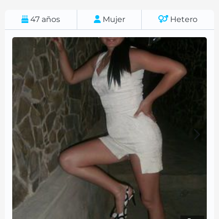
47
años
Mujer
Hetero