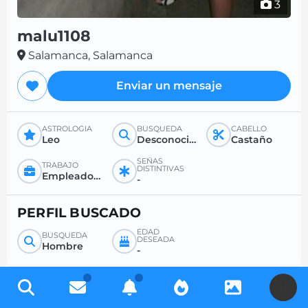
3
malu1108
Salamanca, Salamanca
Enviar un mensaje
ASTROLOGÍA
BÚSQUEDA
CABELLO
Leo
Desconocido
Castaño
SEÑAS
TRABAJO
DISTINTIVAS
Empleado/a
-
PERFIL BUSCADO
EDAD
BÚSQUEDA
DESEADA
Hombre
-
U
Regístrese gratis para acceder a miles de perfiles y