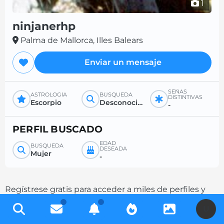
1
ninjanerhp
Palma de Mallorca, Illes Balears
Enviar un mensaje
SEÑAS
ASTROLOGÍA
BÚSQUEDA
DISTINTIVAS
Escorpio
Desconocido
-
PERFIL BUSCADO
EDAD
BÚSQUEDA
DESEADA
Mujer
-
Regístrese gratis para acceder a miles de perfiles y
aumente sus posibilidades de contacto
U
completando su descripción.