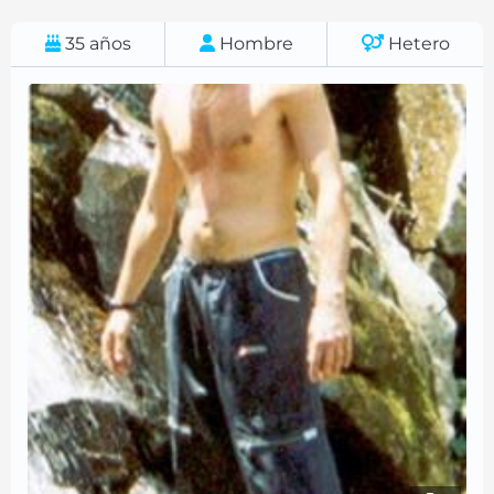
35
años
Hombre
Hetero