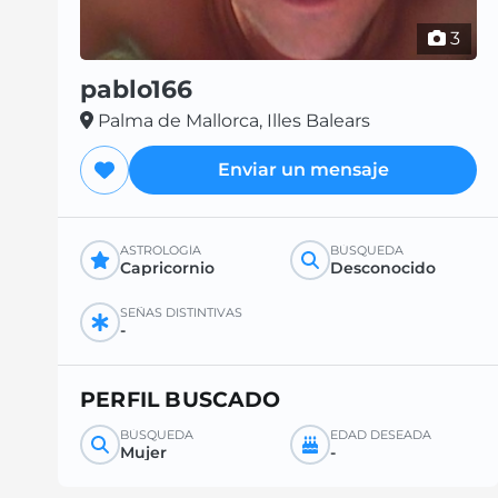
3
pablo166
Palma de Mallorca, Illes Balears
Enviar un mensaje
ASTROLOGÍA
BÚSQUEDA
Capricornio
Desconocido
SEÑAS DISTINTIVAS
-
PERFIL BUSCADO
BÚSQUEDA
EDAD DESEADA
Mujer
-