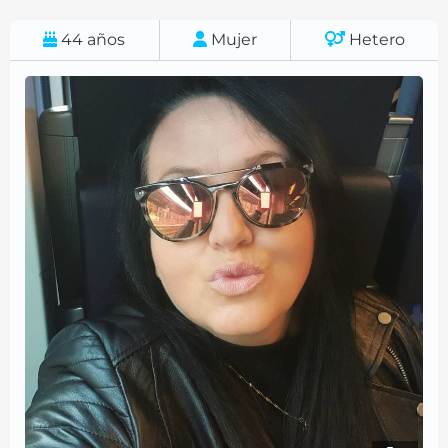
44
años
Mujer
Hetero