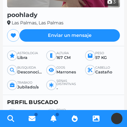
3
poohlady
Las Palmas, Las Palmas
Enviar un mensaje
ASTROLOGÍA
ALTURA
PESO
Libra
167 CM
57 KG
BÚSQUEDA
OJOS
CABELLO
Desconocido
Marrones
Castaño
SEÑAS
TRABAJO
DISTINTIVAS
Jubilado/a
-
PERFIL BUSCADO
EDAD
BÚSQUEDA
DESEADA
Hombre
-
U