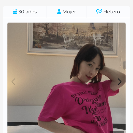
30
años
Mujer
Hetero